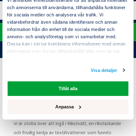
Vi använder enhetsidentifierare för att anpassa innehållet
och annonserna till användarna, tillhandahålla funktioner
0280 – 320 01
för sociala medier och analysera vår trafik. Vi
vidarebefordrar även sådana identifierare och annan
information från din enhet till de sociala medier och
E-post
annons- och analysföretag som vi samarbetar med.
Dessa kan i sin tur kombinera informationen med annan
information som du har tillhandahållit eller som de har
samlat in när du har använt deras tjänster.
Visa detaljer
Tillåt alla
Anpassa
En del av Rikstvätt
Vi är stolta över att ingå i Rikstvätt, en rikstäckande
och frivillig kedja av textiltvätterier som funnits