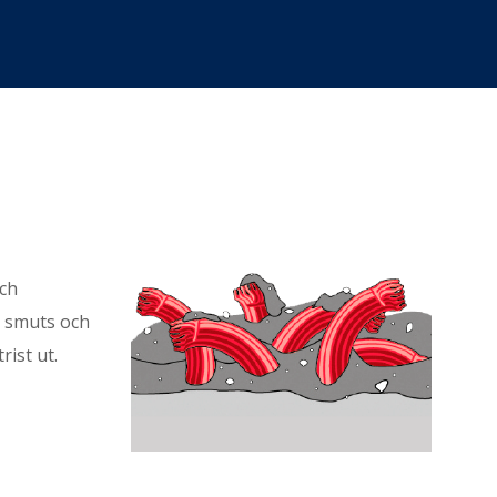
och
v smuts och
rist ut.