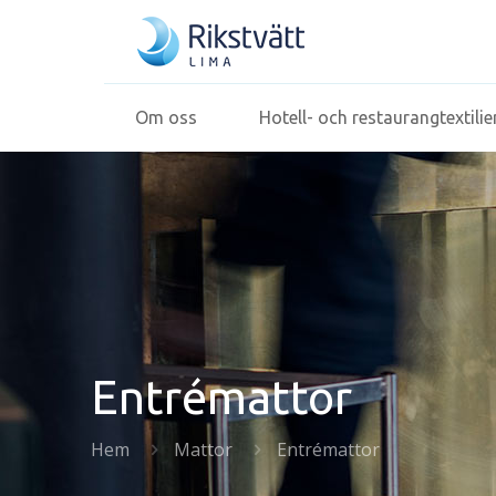
Om oss
Hotell- och restaurangtextilie
Entrémattor
Hem
Mattor
Entrémattor