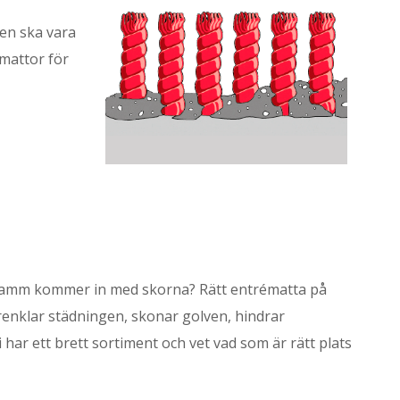
den ska vara
a mattor för
llt damm kommer in med skorna? Rätt entrématta på
örenklar städningen, skonar golven, hindrar
Vi har ett brett sortiment och vet vad som är rätt plats