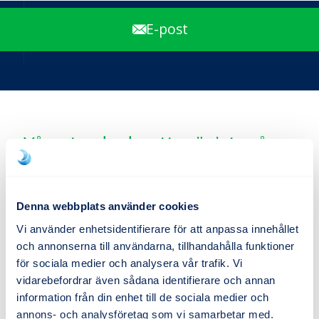
E-post
Våra standard mattor är inte så
standard!
Materialet High Twist Nylon är slitstarkt, har hög
Denna webbplats använder cookies
uppsugningsförmåga och avleder statisk
Vi använder enhetsidentifierare för att anpassa innehållet
elektricitet. Det mjuka materialet fungerar också
och annonserna till användarna, tillhandahålla funktioner
som ljuddämpare, speciellt användbart när
för sociala medier och analysera vår trafik. Vi
vidarebefordrar även sådana identifierare och annan
mattorna ligger inne i era kontorsmiljöer. Hos oss
information från din enhet till de sociala medier och
kan man köpa, hyra och/eller tvätta sina mattor.
annons- och analysföretag som vi samarbetar med.