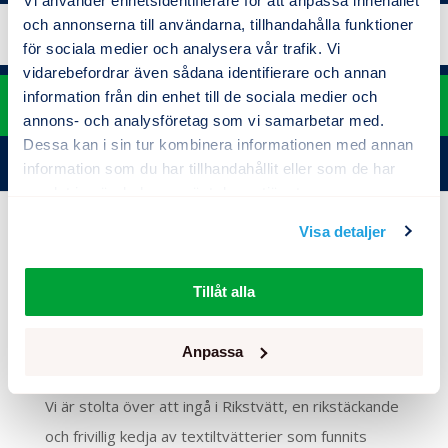
Vi använder enhetsidentifierare för att anpassa innehållet
och annonserna till användarna, tillhandahålla funktioner
0280 – 320 01
för sociala medier och analysera vår trafik. Vi
vidarebefordrar även sådana identifierare och annan
information från din enhet till de sociala medier och
E-post
annons- och analysföretag som vi samarbetar med.
Dessa kan i sin tur kombinera informationen med annan
information som du har tillhandahållit eller som de har
samlat in när du har använt deras tjänster.
Visa detaljer
Tillåt alla
Anpassa
En del av Rikstvätt
Vi är stolta över att ingå i Rikstvätt, en rikstäckande
och frivillig kedja av textiltvätterier som funnits